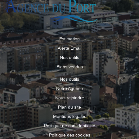
Estimation
Alerte Email
Nos outils
Biens vendus
Nos outils
Notre Agence
Nous rejoindre
Plan du site
Mentions légales
Politique de confidentialité
Politique des cookies