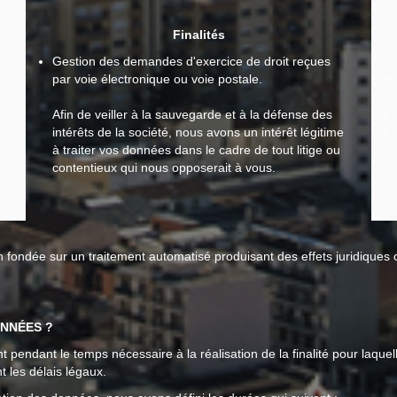
Finalités
Gestion des demandes d'exercice de droit reçues
par voie électronique ou voie postale.
Afin de veiller à la sauvegarde et à la défense des
intérêts de la société, nous avons un intérêt légitime
à traiter vos données dans le cadre de tout litige ou
contentieux qui nous opposerait à vous.
n fondée sur un traitement automatisé produisant des effets juridiques
NNÉES ?
endant le temps nécessaire à la réalisation de la finalité pour laquel
t les délais légaux.