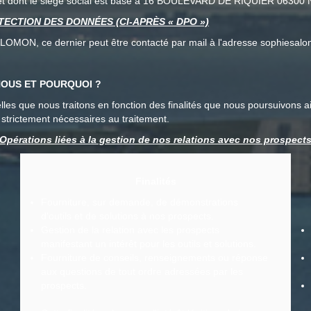
dont le siège social est basé à 16 BOULEVARD DE RIQUIER 06300 NI
ECTION DES DONNÉES (CI-APRÈS « DPO »)
N, ce dernier peut être contacté par mail à l'adresse sophiesalo
OUS ET POURQUOI ?
es que nous traitons en fonction des finalités que nous poursuivons ai
 strictement nécessaires au traitement.
Opérations liées à la gestion de nos relations avec nos prospect
Finalités
Fourniture, sur demande, de démonstrations
d'outils et de solutions à nos prospects.
Gestion de la relation avec les prospects
manifestant un intérêt pour les outils et solutions.
Fourniture de conseils, renseignements ou réponse
aux questions de tout ordre adressées par les
prospects.