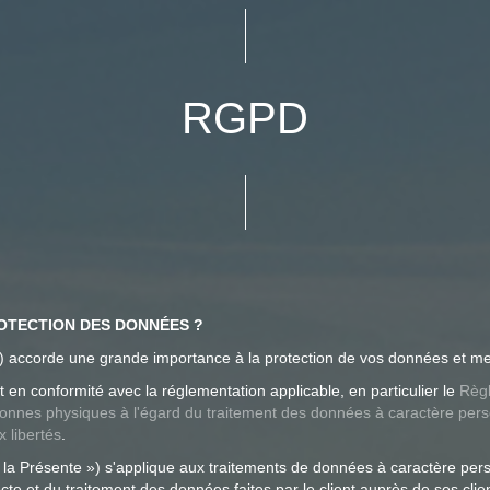
RGPD
ROTECTION DES DONNÉES ?
accorde une grande importance à la protection de vos données et met
 conformité avec la réglementation applicable, en particulier le
Règl
ersonnes physiques à l'égard du traitement des données à caractère per
x libertés
.
 la Présente ») s'applique aux traitements de données à caractère pers
lecte et du traitement des données faites par le client auprès de ses clie