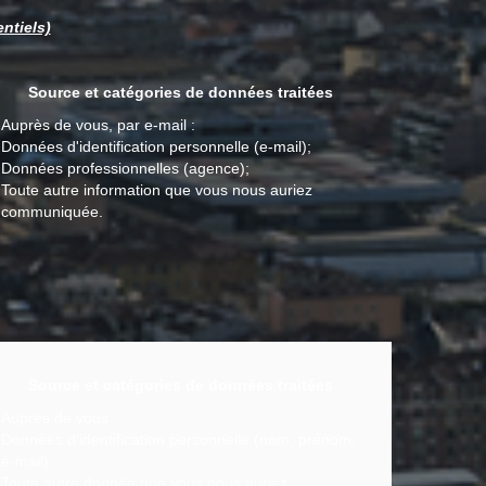
ntiels)
Source et catégories de données traitées
Auprès de vous, par e-mail :
Données d'identification personnelle (e-mail);
Données professionnelles (agence);
Toute autre information que vous nous auriez
communiquée.
Source et catégories de données traitées
Auprès de vous :
Données d'identification personnelle (nom, prénom,
e-mail);
Toute autre donnée que vous nous auriez