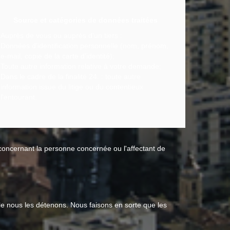
Source et catégories de données traitées
Auprès de vous ou auprès d'un tiers :
Données d'identification personnelle (nom, prénom,
e-mail, copie de la carte d'identité);
Toute autre information relative à votre demande;
Dans le cadre de la finalité 24. : toute autre
information issue du litige ou du contentieux
l'entourant.
 concernant la personne concernée ou l'affectant de
le nous les détenons. Nous faisons en sorte que les