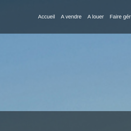
Accueil
A vendre
A louer
Faire gér