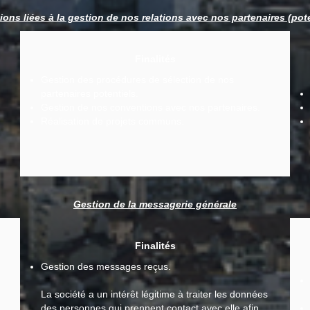
ions liées à la gestion de nos relations avec nos partenaires (pote
Finalités
Gestion des procédures de sélection de nos
partenaires potentiels.
Gestion de nos conventions avec nos partenaires.
Réalisation de projets communs.
Gestion de la messagerie générale
Finalités
Gestion des messages reçus.
La société a un intérêt légitime à traiter les données
des personnes qui prennent contact avec elle afin