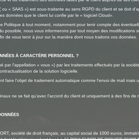
 ( ou « SAAS ») est sous-traitante au sens RGPD du client et se doit d'
é des données que le client lui confie par le « logiciel Cloud».
te Politique à tout moment, notamment pour tenir compte des éventuelle
 du possible, nous vous informerons par tout moyen des modifications s
n de vous tenir à jour sur la manière dont nous traitons vos données.
ONNÉES À CARACTÈRE PERSONNEL ?
ar l'appellation « vous ») par les traitements effectués par la socié
tractualisation de la solution logicielle.
nt faire l'objet de traitement automatique comme l'envoi de mail mais
inaux ne se fait qu'avec l'accord du client et uniquement à des fins de
 DONNÉES
, société de droit français, au capital social de 1000 euros, immat