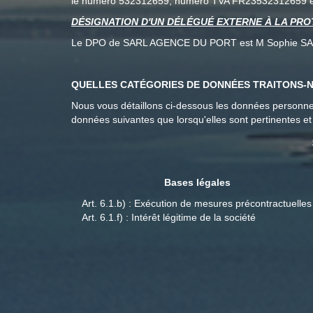
le numéro 532312659, numéro TVA FR23532312659 et 
DÉSIGNATION D'UN DÉLÉGUÉ EXTERNE À LA PROT
Le DPO de SARL AGENCE DU PORT est M Sophie SALOMO
QUELLES CATÉGORIES DE DONNÉES TRAITONS-N
Nous vous détaillons ci-dessous les données personnell
données suivantes que lorsqu'elles sont pertinentes et
Bases légales
Art. 6.1.b) : Exécution de mesures précontractuelles
Art. 6.1.f) : Intérêt légitime de la société