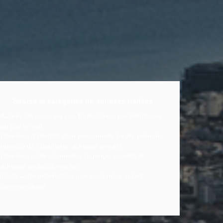
Source et catégories de données traitées
Auprès de vous, via nos formulaires, par téléphone
ou par e-mail :
Données d'identification personnelle (nom, prénom,
numéro de téléphone, adresse e-mail);
Données professionnelles (agence, société et
adresse professionnelle);
Toute autre information que vous nous auriez
communiquée.