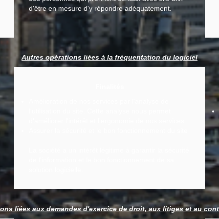
d'être en mesure d'y répondre adéquatement.
Autres opérations liées à la fréquentation du logiciel
Finalités
Amélioration de nos services par l'analyse de
l'utilisation du site. Cette analyse nous permet
d'améliorer l'intérêt et l'ergonomie de nos services.
Assurer la sécurité et le bon fonctionnement du site
La société a un intérêt légitime à garantir la sécurité
de l'information et le bon fonctionnement de sa
solution logicielle.
ons liées aux demandes d'exercice de droit, aux litiges et au con